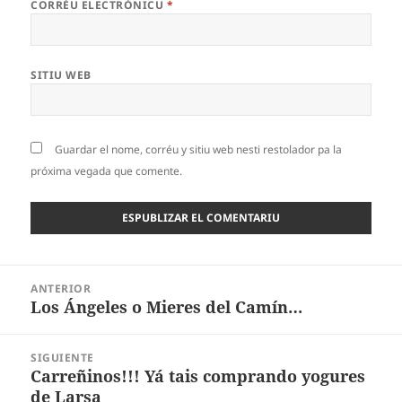
CORRÉU ELECTRÓNICU
*
SITIU WEB
Guardar el nome, corréu y sitiu web nesti restolador pa la
próxima vegada que comente.
Navegación
ANTERIOR
pelos
Los Ángeles o Mieres del Camín…
Artículu
artículos
anterior:
SIGUIENTE
Carreñinos!!! Yá tais comprando yogures
Artículu
de Larsa
nuevu: