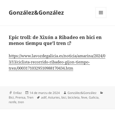
González&González
MENÚ
Y
WIDGETS
Epic troll: de Xixón a Ribadeo en bici en
menos tiempu que’l tren
https://www.lavozdegalicia.es/noticia/amarina/2024/0
3/13/ciclista-recorrido-ribadeo-gijon-tiempo-
tren/00031710329510988170434.htm
Formatu
Espublizáu
Autor
Catego
Enllaz
14 de marzu de 2024
González&González
en
Etiquetes
Bici
,
Prensa
,
Tren
adif
,
Asturies
,
bici
,
bicicleta
,
feve
,
Galicia
,
renfe
,
tren