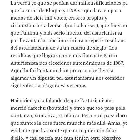
La verdá ye que se podían dar mil xustificaciones pa
que la suma de Bloque y UNA se quedara en poco
menos de siete mil votos, errores propios y
circunstancies adverses (mui adverses), que fixeron
que l’ultimu y más serio intentu del asturianismu
por llevantar la cabecina viniera a repetir resultaos
del asturianismu de va un cuartu de sieglu. Los
resultaos que llograra un entós flamante Partíu
Asturianista
nes elecciones autonómiques de 1987
.
Aquello foi l’entamu d’un proceso que llevó a
algamar un diputáu pal asturianismu nos comicios
siguientes. Lo d’agora yá veremos.
Hai quien yá ta falando de que l’asturianismu
morrió dafechu (boutade) y otros que too pasa pola
xuntanza, xuntanza, xuntanza. Pero nun paez claro
que xuntos la cosa fuera muncho más allá. Amás, ye
evidente que hai xente que nun quier nin falar
d’ello, y casi paecía que nun teníen otru obxetivo