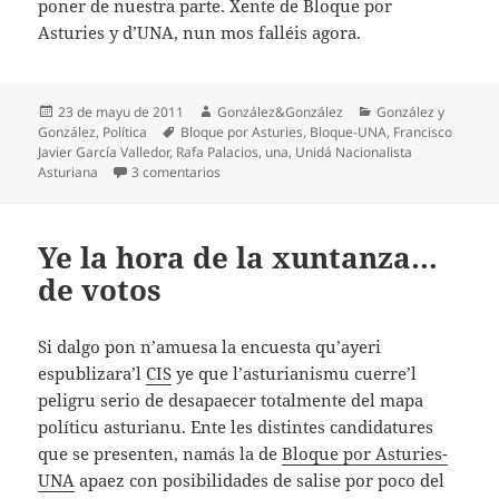
poner de nuestra parte. Xente de Bloque por
Asturies y d’UNA, nun mos falléis agora.
Espublizáu
Autor
Categoríes
23 de mayu de 2011
González&González
González y
en
Etiquetes
González
,
Política
Bloque por Asturies
,
Bloque-UNA
,
Francisco
Javier García Valledor
,
Rafa Palacios
,
una
,
Unidá Nacionalista
en Nueva era
Asturiana
3 comentarios
Ye la hora de la xuntanza…
de votos
Si dalgo pon n’amuesa la encuesta qu’ayeri
espublizara’l
CIS
ye que l’asturianismu cuerre’l
peligru serio de desapaecer totalmente del mapa
políticu asturianu. Ente les distintes candidatures
que se presenten, namás la de
Bloque por Asturies-
UNA
apaez con posibilidades de salise por poco del