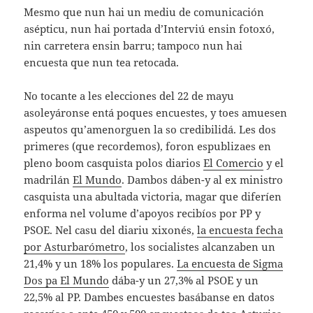
Mesmo que nun hai un mediu de comunicación
asépticu, nun hai portada d’Interviú ensin fotoxó,
nin carretera ensin barru; tampoco nun hai
encuesta que nun tea retocada.
No tocante a les elecciones del 22 de mayu
asoleyáronse entá poques encuestes, y toes amuesen
aspeutos qu’amenorguen la so credibilidá. Les dos
primeres (que recordemos), foron espublizaes en
pleno boom casquista polos diarios
El Comercio
y el
madrilán
El Mundo
. Dambos dáben-y al ex ministro
casquista una abultada victoria, magar que diferíen
enforma nel volume d’apoyos recibíos por PP y
PSOE. Nel casu del diariu xixonés,
la encuesta fecha
por Asturbarómetro
, los socialistes alcanzaben un
21,4% y un 18% los populares.
La encuesta de Sigma
Dos pa El Mundo
dába-y un 27,3% al PSOE y un
22,5% al PP. Dambes encuestes basábanse en datos