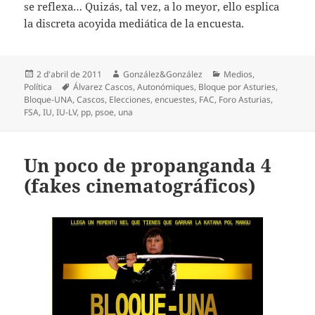
se reflexa… Quizás, tal vez, a lo meyor, ello esplica
la discreta acoyida mediática de la encuesta.
Espublizáu
Autor
Categoríes
2 d'abril de 2011
González&González
Medios
,
en
Etiquetes
Política
Álvarez Cascos
,
Autonómiques
,
Bloque por Asturies
,
Bloque-UNA
,
Cascos
,
Elecciones
,
encuestes
,
FAC
,
Foro Asturias
,
FSA
,
IU
,
IU-LV
,
pp
,
psoe
,
una
Un poco de propanganda 4
(fakes cinematográficos)