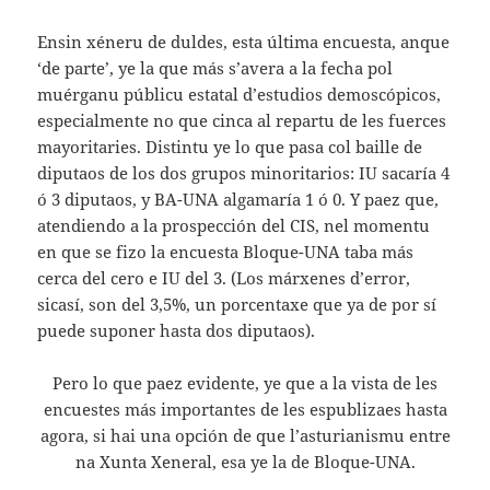
Ensin xéneru de duldes, esta última encuesta, anque
‘de parte’, ye la que más s’avera a la fecha pol
muérganu públicu estatal d’estudios demoscópicos,
especialmente no que cinca al repartu de les fuerces
mayoritaries. Distintu ye lo que pasa col baille de
diputaos de los dos grupos minoritarios: IU sacaría 4
ó 3 diputaos, y BA-UNA algamaría 1 ó 0. Y paez que,
atendiendo a la prospección del CIS, nel momentu
en que se fizo la encuesta Bloque-UNA taba más
cerca del cero e IU del 3. (Los márxenes d’error,
sicasí, son del 3,5%, un porcentaxe que ya de por sí
puede suponer hasta dos diputaos).
Pero lo que paez evidente, ye que a la vista de les
encuestes más importantes de les espublizaes hasta
agora, si hai una opción de que l’asturianismu entre
na Xunta Xeneral, esa ye la de Bloque-UNA.