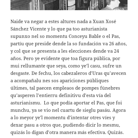
Naide va negar a estes altures nada a Xuan Xosé
Sánchez Vicente y lo que pa too asturianista
supunxo nel so momentu Conceyu Bable o el Pas,
partíu que preside dende la so fundación va 26 años,
y col que se presenta a les elecciones dende va 24
años. Pero ye evidente que toa figura pública, por
mui rellumante que seya, como ye’l casu, sufre un
desgaste. De fechu, los cabezaleros d’Uras qu’avecen
a acompañalu nes sos apariciones públiques
últimes, tal paecen empleaos de pompes fúnebres
qu’asperen l’entierru definitivu d’esta vía del
asturianismu. Lo que podía aportar el Pas, que foi
munchu, ya se vio nel cuartu de sieglu pasáu. Agora
a lo meyor ye’l momentu d’intentar otres víes y
dexar pasu a otros que, pudiendo dicir lo mesmu,
quizás lo digan d’otra manera más efectiva. Quizás.