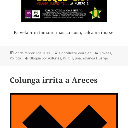
Pa vela nun tamañu más curiosu, calca na imaxe.
Espublizáu
Autor
Categoríes
27 de febreru de 2011
González&González
Frikaes
,
en
Etiquetes
Política
Bloque por Asturies
,
Kill Bill
,
una
,
Yolanga Huergo
Colunga irrita a Areces