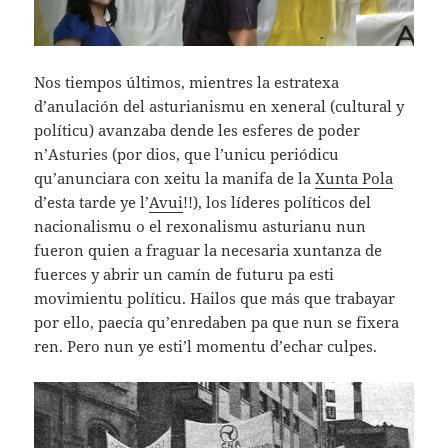
Nos tiempos últimos, mientres la estratexa
d’anulación del asturianismu en xeneral (cultural y
políticu) avanzaba dende les esferes de poder
n’Asturies (por dios, que l’unicu periódicu
qu’anunciara con xeitu la manifa de la
Xunta Pola
d’esta tarde ye l’
Avui
!!), los líderes políticos del
nacionalismu o el rexonalismu asturianu nun
fueron quien a fraguar la necesaria xuntanza de
fuerces y abrir un camín de futuru pa esti
movimientu políticu. Hailos que más que trabayar
por ello, paecía qu’enredaben pa que nun se fixera
ren. Pero nun ye esti’l momentu d’echar culpes.