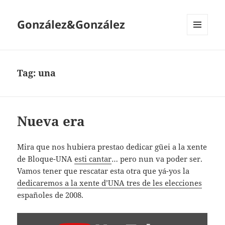
González&González
MENÚ
Y
WIDGETS
Tag:
una
Nueva era
Mira que nos hubiera prestao dedicar güei a la xente
de Bloque-UNA
esti cantar
… pero nun va poder ser.
Vamos tener que rescatar esta otra que yá-yos la
dedicaremos a la xente d’UNA tres de les elecciones
españoles de 2008.
AMOSAR