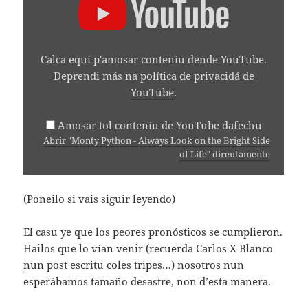
"MONTY
PYTHON
-
ALWAYS
LOOK
Calca equí p'amosar conteníu dende YouTube.
ON
THE
Deprendi más na
política de privacidá de
BRIGHT
YouTube
.
SIDE
OF
LIFE"
Amosar tol conteníu de YouTube dafechu
DENDE
Abrir "Monty Python - Always Look on the Bright Side
YOUTUBE
of Life" direutamente
(Poneilo si vais siguir leyendo)
El casu ye que los peores pronósticos se cumplieron.
Hailos que lo vían venir (recuerda Carlos X Blanco
nun post escritu coles tripes
…) nosotros nun
esperábamos tamaño desastre, non d’esta manera.