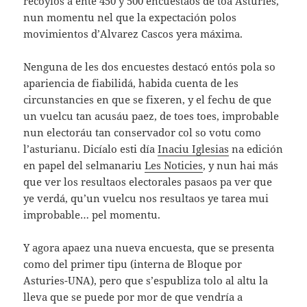
recoyíos a ente 450 y 500 encuestaos de toa Asturies,
nun momentu nel que la expectación polos
movimientos d’Alvarez Cascos yera máxima.
Nenguna de les dos encuestes destacó entós pola so
apariencia de fiabilidá, habida cuenta de les
circunstancies en que se fixeren, y el fechu de que
un vuelcu tan acusáu paez, de toes toes, improbable
nun electoráu tan conservador col so votu como
l’asturianu. Dicíalo esti día
Inaciu Iglesias
na edición
en papel del selmanariu
Les Noticies
, y nun hai más
que ver los resultaos electorales pasaos pa ver que
ye verdá, qu’un vuelcu nos resultaos ye tarea mui
improbable… pel momentu.
Y agora apaez una nueva encuesta, que se presenta
como del primer tipu (interna de Bloque por
Asturies-UNA), pero que s’espubliza tolo al altu la
lleva que se puede por mor de que vendría a