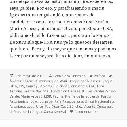
una etapa nueva pal asturianismu que, esperemos,
seya pa bien. Por eso, y parafraseando a Inaciu
Iglesias (nun tengais miéu, nun vamos de
candidatos casquistes) “si fuéramos Xuan Xosé o
Mariu Arbesú, pidiríamos el votu por Bloque-UNA,
pidiríamoslu si lo fuéramos… pero nun lo somos”.
De xuru Bloque-UNA nun ye lo que toos desearíen
que fuera. Pero ye lo meyor que tenemos y podemos
facer por qu’ameyore día a día, toos, en xuntanza.
Espublizáu
Autor
Categoríes
Etiquete
6 de mayu de 2011
González&González
Política
en
Álvarez Cascos
,
Autonómiques
,
Avui
,
Bloque por Asturies
,
Bloque-
UNA
,
CIS
,
Conceyu Abiertu
,
Eleiciones
,
encuestes
,
FAC
,
Foro
Asturias
,
Frente Nacional
,
Fundación Denaes
,
IU
,
Los Verdes-Grupo
Verde
,
Mariu Arbesú
,
MSR
,
Pacma. Frente de la izquierda
,
Partíu
Asturianista
,
pdyc
,
pp
,
psoe
,
Rafa Palacios
,
una
,
Unidá Nacionalista
Asturiana
,
upyd
,
Uras-Pas
,
Xuan Xosé Sánchez Vicente
,
Xunta pola
en Ye la hora de l
defensa de la llingua
,
Xunta Xeneral
4 comentarios