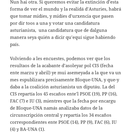
Nun hai otra. Si queremos evitar la extinción d’esta
forma de ver el mundu y la realidá d’Asturies, habrá
que tomar midíes, y midíes d’urxencia que pasen
por dir toos a una y votar una candidatura
asturianista, una candidatura que de dalguna
manera seya quién a dicir qu’equí sigue habiendo
país.
Volviendo a les encuestes, podemos ver que los
resultaos de la acabante d’asoleyar pol CIS (fecha
ente marzu y abril) ye mui asemeyada a la que va un
mes espublizara precisamente Bloque-UNA, y que-y
daba a la coalición asturianista un diputáu. La del
CIS repartía los 45 escaños ente’l PSOE (19), PP (16),
FAC (7) e IU (3), mientres que la fecha por encargu
de Bloque-UNA namás analizaba datos de la
circunscripción central y repartía los 34 escaños
correspondientes ente PSOE (14), PP (9), FAC (6), IU
(4) y BA-UNA (1).