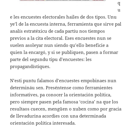
q
u
e les encuestes electorales hailes de dos tipos. Unu
ye’l de la encuesta interna, ferramienta que sirve pal
analís estratéxicu de cada partíu nos tiempos
previos a la cita electoral. Eses encuestes nun se
suelen asoleyar nun siendo qu’ello beneficie a
quien la encargó, y si se publiquen, pasen a formar
parte del segundu tipu d’encuestes: les
propagandístiques.
N’esti puntu falamos d’encuestes empobinaes nun
determináu sen. Preséntense como ferramientes
informatives, pa conocer la orientación política,
pero siempre pasen pela famosa ‘cocina’ na que los
resultaos cuecen, mengüen o xuben como por gracia
de llevadurina acordies con una determinada
orientación política interesada.