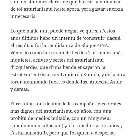
son too síntomes claros de que buscar la xuntanza
de tol asturianismu hasta agora, yera gastar enerxía
innecesaria.
Lo que naide nun puede negar, ye que si n’estos
años últimos hebo un intentu de ‘construir’ daqué,
el resultáu foi la candidatura de Bloque-UNA.
Vémoslo como la xunión de les dos ‘corrientes’ más
inquietes, actives y series del asturianismu
d’izquierdes, que d’una banda ensayaron la
estratexa ‘entrista’ con Izquierda Xunida, y de la otra
foron axuntando fuerces dende Ias, Andecha Astur
y demás.
El resultáu foi’l de una de les campañes electorales
más dignes del asturianismu en años, con una
probitú de medios bultable, con un ningunéu,
cuando non ocultación (¡¡ai los medios asturianos y
l’asturianismu!!), pero que foi quien a despertar