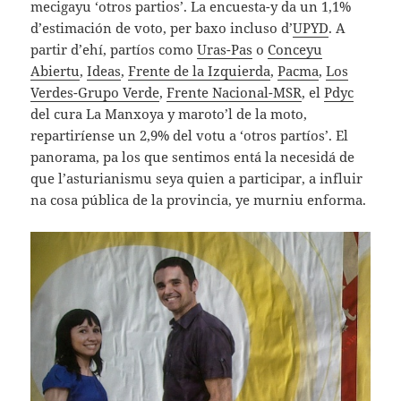
mecigayu ‘otros partios’. La encuesta-y da un 1,1%
d’estimación de voto, per baxo incluso d’
UPYD
. A
partir d’ehí, partíos como
Uras-Pas
o
Conceyu
Abiertu
,
Ideas
,
Frente de la Izquierda
,
Pacma
,
Los
Verdes-Grupo Verde
,
Frente Nacional-MSR
, el
Pdyc
del cura La Manxoya y maroto’l de la moto,
repartiríense un 2,9% del votu a ‘otros partíos’. El
panorama, pa los que sentimos entá la necesidá de
que l’asturianismu seya quien a participar, a influir
na cosa pública de la provincia, ye murniu enforma.