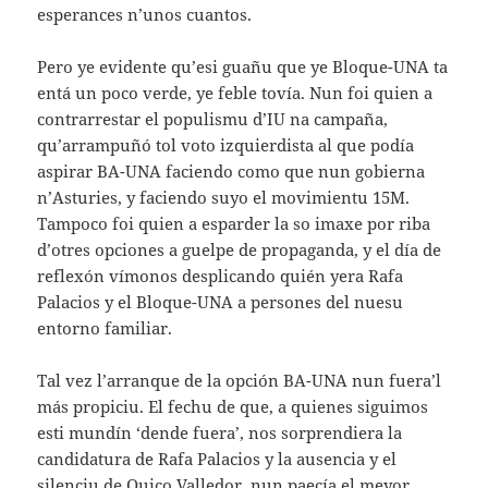
esperances n’unos cuantos.
Pero ye evidente qu’esi guañu que ye Bloque-UNA ta
entá un poco verde, ye feble tovía. Nun foi quien a
contrarrestar el populismu d’IU na campaña,
qu’arrampuñó tol voto izquierdista al que podía
aspirar BA-UNA faciendo como que nun gobierna
n’Asturies, y faciendo suyo el movimientu 15M.
Tampoco foi quien a esparder la so imaxe por riba
d’otres opciones a guelpe de propaganda, y el día de
reflexón vímonos desplicando quién yera Rafa
Palacios y el Bloque-UNA a persones del nuesu
entorno familiar.
Tal vez l’arranque de la opción BA-UNA nun fuera’l
más propiciu. El fechu de que, a quienes siguimos
esti mundín ‘dende fuera’, nos sorprendiera la
candidatura de Rafa Palacios y la ausencia y el
silenciu de Quico Valledor, nun paecía el meyor