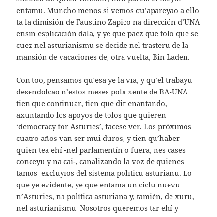
entamu. Muncho menos si vemos qu’apareyao a ello
ta la dimisión de Faustino Zapico na dirección d’UNA
ensin esplicación dala, y ye que paez que tolo que se
cuez nel asturianismu se decide nel trasteru de la
mansión de vacaciones de, otra vuelta, Bin Laden.
Con too, pensamos qu’esa ye la vía, y qu’el trabayu
desendolcao n’estos meses pola xente de BA-UNA
tien que continuar, tien que dir enantando,
axuntando los apoyos de tolos que quieren
‘democracy for Asturies’, facese ver. Los próximos
cuatro años van ser mui duros, y tien qu’haber
quien tea ehí -nel parlamentín o fuera, nes cases
conceyu y na cai-, canalizando la voz de quienes
tamos excluyíos del sistema políticu asturianu. Lo
que ye evidente, ye que entama un ciclu nuevu
n’Asturies, na política asturiana y, tamién, de xuru,
nel asturianismu. Nosotros queremos tar ehí y