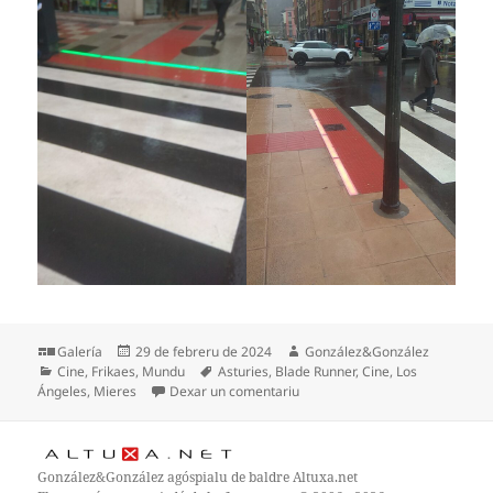
Formatu
Espublizáu
Autor
Galería
29 de febreru de 2024
González&González
Categoríes
en
Etiquetes
Cine
,
Frikaes
,
Mundu
Asturies
,
Blade Runner
,
Cine
,
Los
en Los Ángeles o Mieres del C
Ángeles
,
Mieres
Dexar un comentariu
González&González
agóspialu de baldre
Altuxa.net