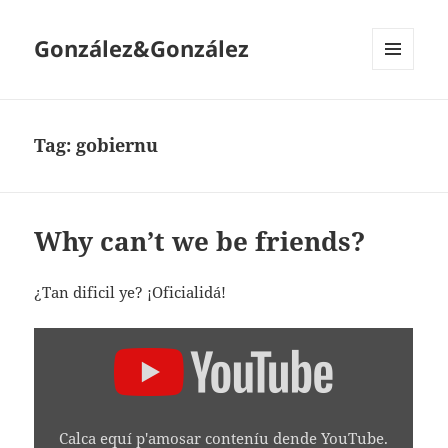
González&González
MENÚ
Y
WIDGETS
Tag:
gobiernu
Why can’t we be friends?
¿Tan dificil ye? ¡Oficialidá!
AMOSAR
"PITA
&
FRIENDS"
DENDE
YOUTUBE
Calca equí p'amosar conteníu dende YouTube.