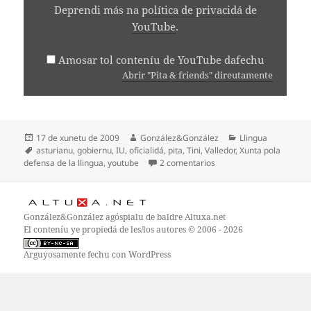
Deprendi más na
política de privacidá de
YouTube
.
Amosar tol conteníu de YouTube dafechu
Abrir "Pita & friends" direutamente
Espublizáu
Autor
Categoríes
17 de xunetu de 2009
González&González
Llingua
en
Etiquetes
asturianu
,
gobiernu
,
IU
,
oficialidá
,
pita
,
Tini
,
Valledor
,
Xunta pola
en Why can’t we be frien
defensa de la llingua
,
youtube
2 comentarios
González&González
agóspialu de baldre
Altuxa.net
El conteníu ye propiedá de les/los autores © 2006 - 2026
Arguyosamente fechu con WordPress