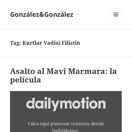
González&González
MENÚ
Y
WIDGETS
Tag:
Kurtlar Vadisi Filistin
Asalto al Mavi Marmara: la
película
AMOSAR
"KURTLAR
VADISI
FILISTIN
FRAGMANI"
DENDE
Calca equí p'amosar conteníu dende
DAILYMOTION
DailyMotion.