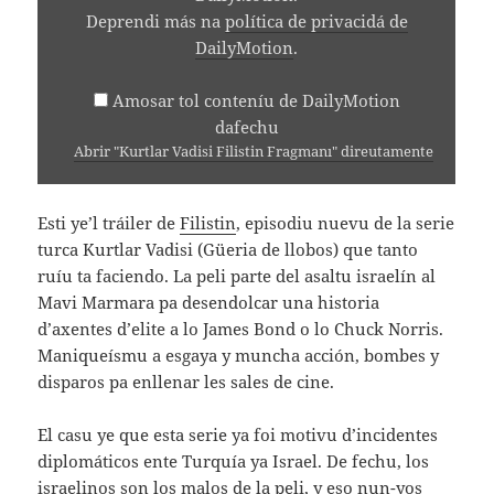
Deprendi más na
política de privacidá de
DailyMotion
.
Amosar tol conteníu de DailyMotion
dafechu
Abrir "Kurtlar Vadisi Filistin Fragmanı" direutamente
Esti ye’l tráiler de
Filistin
, episodiu nuevu de la serie
turca Kurtlar Vadisi (Güeria de llobos) que tanto
ruíu ta faciendo. La peli parte del asaltu israelín al
Mavi Marmara pa desendolcar una historia
d’axentes d’elite a lo James Bond o lo Chuck Norris.
Maniqueísmu a esgaya y muncha acción, bombes y
disparos pa enllenar les sales de cine.
El casu ye que esta serie ya foi motivu d’incidentes
diplomáticos ente Turquía ya Israel. De fechu, los
israelinos son los malos de la peli, y eso nun-yos