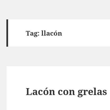
Tag:
llacón
Lacón con grelas