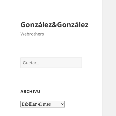
González&González
Webrothers
Guetar
ARCHIVU
Archivos