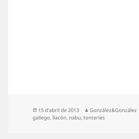
Espublizáu
Autor
15 d'abril de 2013
González&González
en
gallego
,
llacón
,
nabu
,
tonteríes