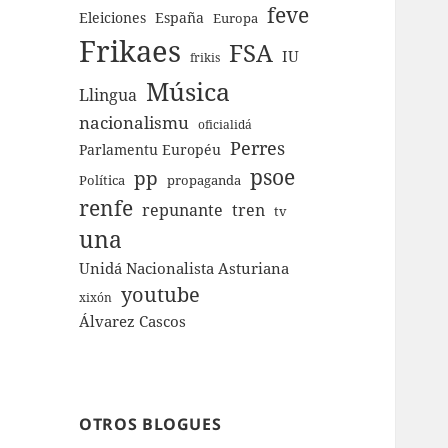
feve
Eleiciones
España
Europa
Frikaes
FSA
IU
frikis
Música
Llingua
nacionalismu
oficialidá
Perres
Parlamentu Européu
psoe
pp
Política
propaganda
renfe
repunante
tren
tv
una
Unidá Nacionalista Asturiana
youtube
xixón
Álvarez Cascos
OTROS BLOGUES