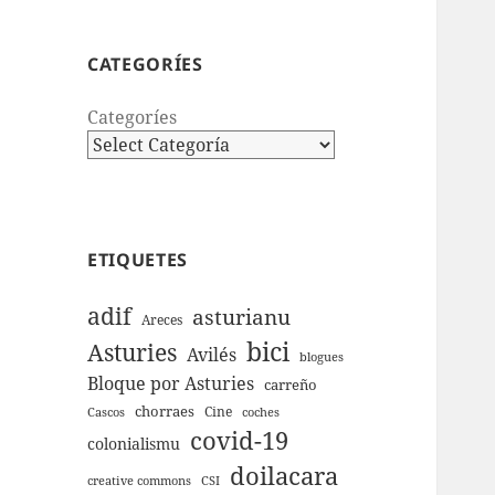
CATEGORÍES
Categoríes
ETIQUETES
adif
asturianu
Areces
bici
Asturies
Avilés
blogues
Bloque por Asturies
carreño
chorraes
Cine
Cascos
coches
covid-19
colonialismu
doilacara
creative commons
CSI