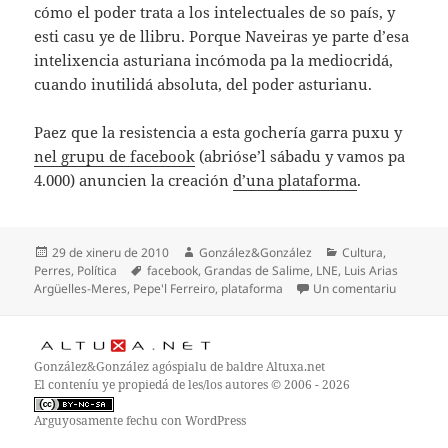
cómo el poder trata a los intelectuales de so país, y
esti casu ye de llibru. Porque Naveiras ye parte d’esa
intelixencia asturiana incómoda pa la mediocridá,
cuando inutilidá absoluta, del poder asturianu.
Paez que la resistencia a esta gochería garra puxu y
nel grupu de facebook
(abrióse’l sábadu y vamos pa
4.000) anuncien la creación
d’una plataforma
.
Espublizáu
Autor
Categoríes
29 de xineru de 2010
González&González
Cultura
,
en
Etiquetes
Perres
,
Política
facebook
,
Grandas de Salime
,
LNE
,
Luis Arias
en Con Pe
Argüelles-Meres
,
Pepe'l Ferreiro
,
plataforma
Un comentariu
González&González
agóspialu de baldre
Altuxa.net
El conteníu ye propiedá de les/los autores © 2006 - 2026
Arguyosamente fechu con WordPress