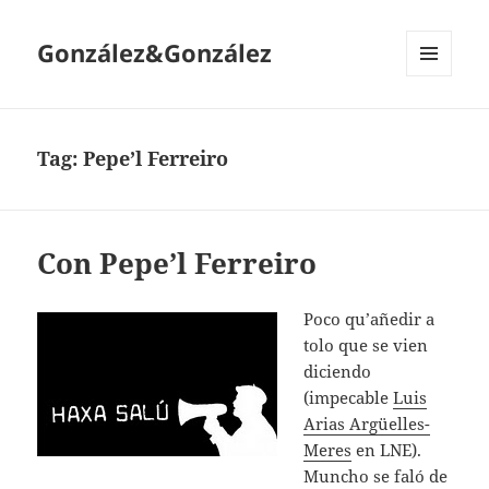
González&González
MENÚ
Y
WIDGETS
Tag:
Pepe’l Ferreiro
Con Pepe’l Ferreiro
Poco qu’añedir a
tolo que se vien
diciendo
(impecable
Luis
Arias Argüelles-
Meres
en LNE).
Muncho se faló de