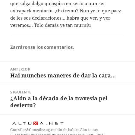
que salga dalgo qu’aspira en serio a nun ser
extraparlamentariu. ¿Extremu? Nun ye lo que paez
de les sos declaraciones… habra que ver, y ver
veremos… Tolo demás ye tan murniu
Zarráronse los comentarios.
Navegación
ANTERIOR
pelos
Hai munches maneres de dar la cara…
Artículu
artículos
anterior:
SIGUIENTE
¿Alón a la década de la travesía pel
Artículu
desiertu?
nuevu:
González&González
agóspialu de baldre
Altuxa.net