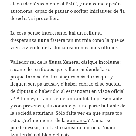
atada ideolóxicamente al PSOE, y non como opción
autónoma, capaz de pautar o sofitar iniciatives de ‘la
derecha’, si procediera.
La cosa ponse interesante, hai un rellumu
d’esperanza nuna fastera tan murnia como la que se
vien viviendo nel asturianismu nos años últimos.
Valledor sal de la Xunta Xeneral cásique incólume:
sacante les crítiques que-y llancen dende la so
propia formación, los ataques más duros que-y
lleguen son pa acusa-y d’haber cobrao el so sueldu
de diputáu o haber dío al estranxeru en viaxe oficial
¿? A lo meyor tamos énte un candidatu presentable
y con presencia, ilusionante pa una parte bultable de
la sociedá asturiana. Sólo falta ver en qué apara too
esto. ¿Ye’l momentu de la
xuntanza
? Namás se
puede desear, a tol asturianismu, muncha ‘mano
izquierda’ pol bien del país.