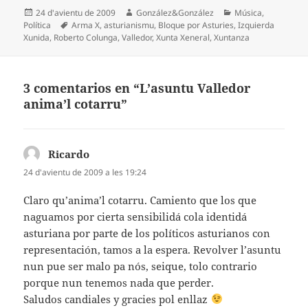
Espublizáu
Autor
Categoríes
24 d'avientu de 2009
González&González
Música
,
en
Etiquetes
Política
Arma X
,
asturianismu
,
Bloque por Asturies
,
Izquierda
Xunida
,
Roberto Colunga
,
Valledor
,
Xunta Xeneral
,
Xuntanza
3 comentarios en “L’asuntu Valledor
anima’l cotarru”
Ricardo
diz:
24 d'avientu de 2009 a les 19:24
Claro qu’anima’l cotarru. Camiento que los que
naguamos por cierta sensibilidá cola identidá
asturiana por parte de los políticos asturianos con
representación, tamos a la espera. Revolver l’asuntu
nun pue ser malo pa nós, seique, tolo contrario
porque nun tenemos nada que perder.
Saludos candiales y gracies pol enllaz