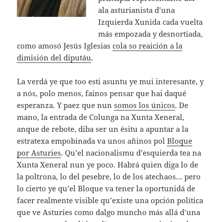
ala asturianista d’una
Izquierda Xunida cada vuelta
más empozada y desnortiada,
como amosó Jesús Iglesias
cola so reaición a la
dimisión del diputáu
.
La verdá ye que too esti asuntu ye mui interesante, y
a nós, polo menos, fainos pensar que hai daqué
esperanza. Y paez que nun
somos los únicos
. De
mano, la entrada de Colunga na Xunta Xeneral,
anque de rebote, diba ser un ésitu a apuntar a la
estratexa empobinada va unos añinos pol
Bloque
por Asturies
. Qu’el nacionalismu d’esquierda tea na
Xunta Xeneral nun ye poco. Habrá quien diga lo de
la poltrona, lo del pesebre, lo de los atechaos… pero
lo cierto ye qu’el Bloque va tener la oportunidá de
facer realmente visible qu’existe una opción política
que ve Asturies como dalgo muncho más allá d’una