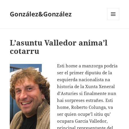
González&González
MENÚ
Y
WIDGETS
L’asuntu Valledor anima’l
cotarru
Esti home a manzorga podría
ser el primer diputáu de la
esquierda nacionalista na
historia de la Xunta Xeneral
d’Asturies si finalmente nun
hai sorpreses estrañes. Esti
home, Roberto Colunga, va
ser quien ocupe’l sitiu qu’
ocupara García Valledor,
principal representante del