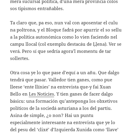
mera sucursal política, d’una mera provincia colos
sos tipismos entrañables.
Ta claro que, pa eso, nun val con aposentar el culu
na poltrona, y el Bloque fadrá por apurrir el so sellu
a la política autonómica como lo vien faciendo nel
campu llocal (col exemplu destacáu de Ḷḷena). Ver se
verá. Pero sí que sedría agora’l momentu de tar
sollertes.
Otra cosa ye lo que pase d’equí a un añu. Que dalgo
tendrá que pasar. Valledor tien ganes, como pue
lleese ‘ente llínies’ na entrevista que-y fai Xuan
Bello en
Les Noticies
. Y tien ganes de facer dalgo
básicu: una formación qu’anteponga los obxetivos
políticos de la sociedá asturiana a los del partíu.
Asina de simple, ¿o non? Hai un puntu
especialmente interesante na entrevista que ye lo
del pesu del ‘clixé’ d’Izquierda Xunida como ‘llave’