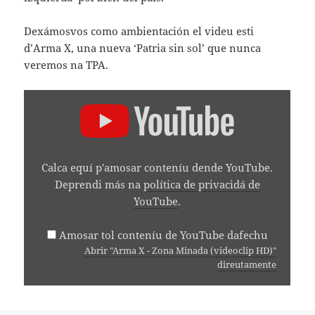
Dexámosvos como ambientación el videu esti
d’Arma X, una nueva ‘Patria sin sol’ que nunca
veremos na TPA.
AMOSAR
"ARMA
X
-
ZONA
MINADA
Calca equí p'amosar conteníu dende YouTube.
(VIDEOCLIP
HD)"
Deprendi más na
política de privacidá de
DENDE
YouTube
.
YOUTUBE
Amosar tol conteníu de YouTube dafechu
Abrir "Arma X - Zona Minada (videoclip HD)"
direutamente