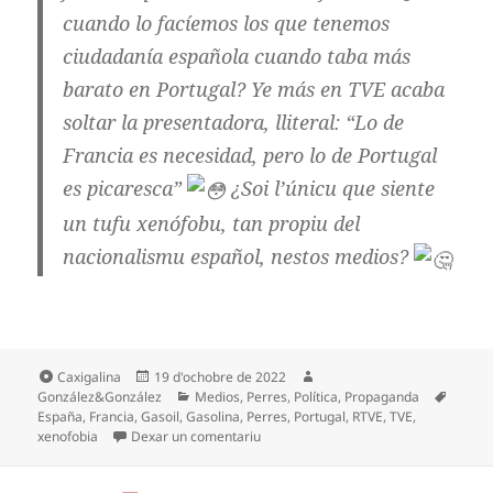
cuando lo facíemos los que tenemos
ciudadanía española cuando taba más
barato en Portugal? Ye más en TVE acaba
soltar la presentadora, lliteral: “Lo de
Francia es necesidad, pero lo de Portugal
es picaresca”
¿Soi l’únicu que siente
un tufu xenófobu, tan propiu del
nacionalismu español, nestos medios?
Formatu
Espublizáu
Autor
Caxigalina
19 d'ochobre de 2022
en
Categoríes
Etique
González&González
Medios
,
Perres
,
Política
,
Propaganda
España
,
Francia
,
Gasoil
,
Gasolina
,
Perres
,
Portugal
,
RTVE
,
TVE
,
en La xenofobia rescampla na prensa
xenofobia
Dexar un comentariu