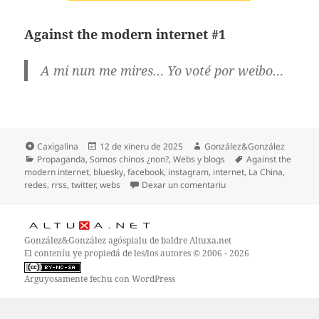
Against the modern internet #1
A mi nun me mires… Yo voté por weibo…
Formatu
Espublizáu
Autor
Caxigalina
12 de xineru de 2025
González&González
Categoríes
en
Etiquetes
Propaganda
,
Somos chinos ¿non?
,
Webs y blogs
Against the
modern internet
,
bluesky
,
facebook
,
instagram
,
internet
,
La China
,
en Against the modern 
redes
,
rrss
,
twitter
,
webs
Dexar un comentariu
González&González
agóspialu de baldre
Altuxa.net
El conteníu ye propiedá de les/los autores © 2006 - 2026
Arguyosamente fechu con WordPress