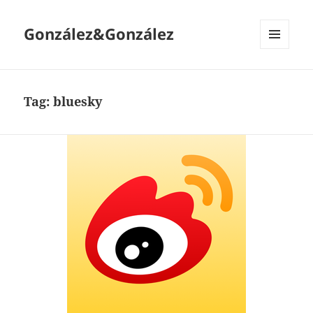
González&González
MENÚ
Y
WIDGETS
Tag:
bluesky