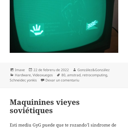
Formatu
Espublizáu
Autor
Imaxe
22 de febreru de 2022
González&González
Categoríes
en
Etiquetes
Hardware
,
Videoxuegos
80
,
amstrad
,
retrocomputing
,
en Computadores y drogues
Schneider
,
yonkis
Dexar un comentariu
Maquinines vieyes
soviétiques
Esti mediu GyG puede que te rozando’l sindrome de