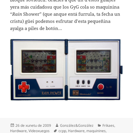
yera más cuidadosu que los GyG cola so maquinina
“
Rain
Shower” (que anque entá furrula, ta fecha un
cristu) güei podemos esfrutar d’esta pequeñina
ayalga a piles de botón…
Espublizáu
Autor
Categoríes
26 de xunetu de 2009
González&González
Frikaes
,
en
Etiquetes
Hardware
,
Videoxuegos
ccpp
,
Hardware
,
maquinines
,