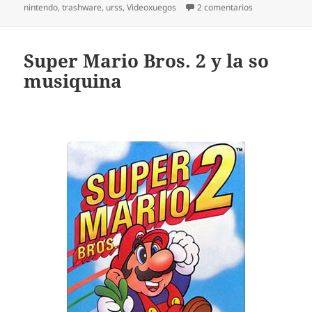
en Maquinines 
nintendo
,
trashware
,
urss
,
Videoxuegos
2 comentarios
Super Mario Bros. 2 y la so
musiquina