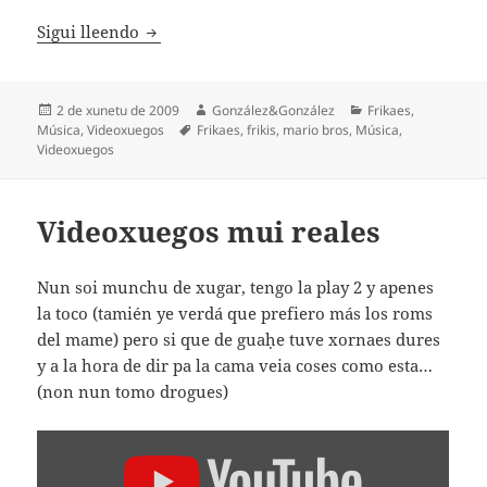
Super Mario Bros. 2 y la so musiquina
Sigui lleendo
Espublizáu
Autor
Categoríes
2 de xunetu de 2009
González&González
Frikaes
,
en
Etiquetes
Música
,
Videoxuegos
Frikaes
,
frikis
,
mario bros
,
Música
,
Videoxuegos
Videoxuegos mui reales
Nun soi munchu de xugar, tengo la play 2 y apenes
la toco (tamién ye verdá que prefiero más los roms
del mame) pero si que de guaḥe tuve xornaes dures
y a la hora de dir pa la cama veia coses como esta…
(non nun tomo drogues)
AMOSAR
"THE
ORIGINAL