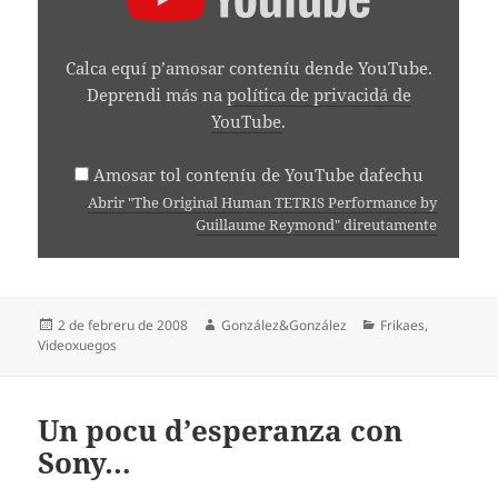
HUMAN
TETRIS
PERFORMANCE
BY
Calca equí p’amosar conteníu dende YouTube.
GUILLAUME
Deprendi más na
política de privacidá de
REYMOND"
YouTube
.
DENDE
YOUTUBE
Amosar tol conteníu de YouTube dafechu
Abrir "The Original Human TETRIS Performance by
Guillaume Reymond" direutamente
Espublizáu
Autor
Categoríes
2 de febreru de 2008
González&González
Frikaes
,
en
Videoxuegos
Un pocu d’esperanza con
Sony…