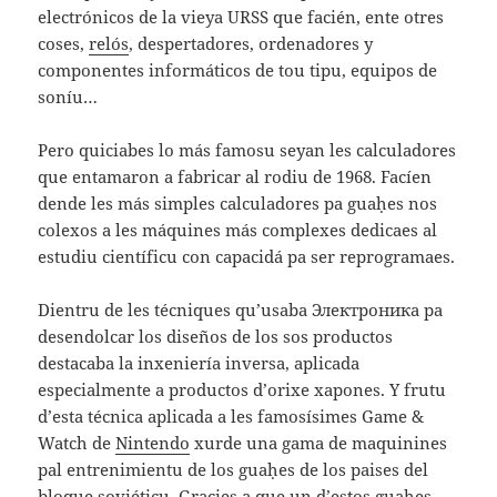
electrónicos de la vieya URSS que facién, ente otres
coses,
relós
, despertadores, ordenadores y
componentes informáticos de tou tipu, equipos de
soníu…
Pero quiciabes lo más famosu seyan les calculadores
que entamaron a fabricar al rodiu de 1968. Facíen
dende les más simples calculadores pa guaḥes nos
colexos a les máquines más complexes dedicaes al
estudiu científicu con capacidá pa ser reprogramaes.
Dientru de les técniques qu’usaba Электроника pa
desendolcar los diseños de los sos productos
destacaba la inxeniería inversa, aplicada
especialmente a productos d’orixe xapones. Y frutu
d’esta técnica aplicada a les famosísimes Game &
Watch de
Nintendo
xurde una gama de maquinines
pal entrenimientu de los guaḥes de los paises del
bloque soviéticu. Gracies a que un d’estos guaḥes