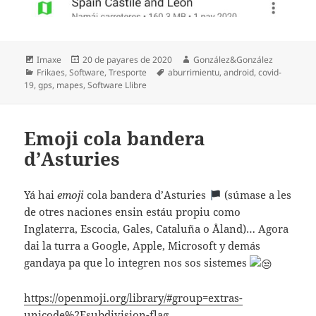
Formatu
Espublizáu
Autor
Imaxe
20 de payares de 2020
González&González
Categoríes
en
Etiquetes
Frikaes
,
Software
,
Tresporte
aburrimientu
,
android
,
covid-
19
,
gps
,
mapes
,
Software Llibre
Emoji cola bandera
d’Asturies
Yá hai
emoji
cola bandera d’Asturies
󠁥󠁳󠁡󠁳󠁿 (súmase a les
de otres naciones ensin estáu propiu como
Inglaterra, Escocia, Gales, Cataluña o Åland)… Agora
dai la turra a Google, Apple, Microsoft y demás
gandaya pa que lo integren nos sos sistemes
https://openmoji.org/library/#group=extras-
unicode%2Fsubdivision-flag