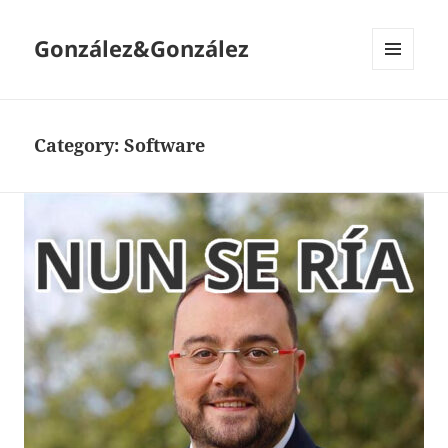
González&González
MENÚ
Y
WIDGETS
Category:
Software