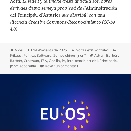
Nota: El videu y la imaxe d’esti artículu son obres
derivaes d’una semeya propiedá de l’
Alminsitración
del Principáu d’Asturies
que distribúi con una
llicencia
Creative Commons-Reconocimiento (CC-by
4.0)
Formatu
Espublizáu
Autor
Categor
Vídeu
14 d'avientu de 2025
González&González
en
Etiquetes
Frikaes
,
Política
,
Software
,
Somos chinos ¿non?
Adrián Barbón
,
Barbón
,
Croissant
,
FSA
,
Gozilla
,
IA
,
Intelixencia articial
,
Principedo
,
en Barbonzilla y la IA (nun se ría
psoe
,
soberanía
Dexar un comentariu