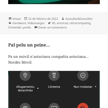
Formatu
Espublizáu
Autor
Imaxe
22 de febreru de 2022
González&González
Categoríes
en
Etiquetes
Hardware
,
Videoxuegos
80
,
amstrad
,
retrocomputing
,
en Computadores y drogues
Schneider
,
yonkis
Dexar un comentariu
Pal pelu un peine…
Pa un móvil n’asturianu compañía asturiana…
Nordés Móvil