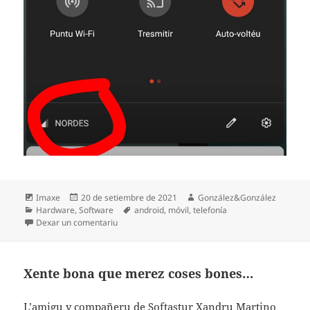
Formatu
Espublizáu
Autor
Imaxe
20 de setiembre de 2021
González&González
Categoríes
en
Etiquetes
Hardware
,
Software
android
,
móvil
,
telefonía
en Pal pelu un peine…
Dexar un comentariu
Xente bona que merez coses bones…
L’amigu y compañeru de
Softastur
Xandru Martino