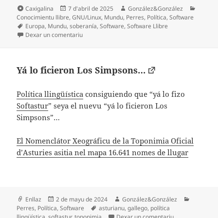
Formatu
Espublizáu
Autor
Catego
Caxigalina
7 d'abril de 2025
González&González
en
Conocimientu llibre
,
GNU/Linux
,
Mundu
,
Perres
,
Política
,
Software
Etiquetes
Europa
,
Mundu
,
soberanía
,
Software
,
Software Llibre
en Sistema operativu européu
Dexar un comentariu
Yá lo ficieron Los Simpsons…
Política llingüística
consiguiendo que “yá lo fizo
Softastur
” seya el nuevu “yá lo ficieron Los
Simpsons”…
El Nomenclátor Xeográficu de la Toponimia Oficial
d’Asturies asitia nel mapa 16.641 nomes de llugar
Formatu
Espublizáu
Autor
Categorí
Enllaz
2 de mayu de 2024
González&González
en
Etiquetes
Perres
,
Política
,
Software
asturianu
,
gallego
,
política
en Yá lo ficiero
llingüística
,
softastur
,
toponimia
Dexar un comentariu