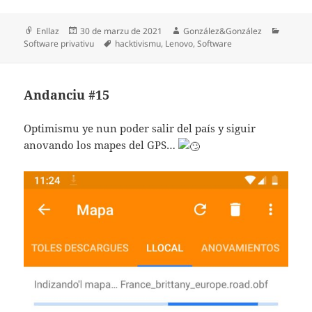
Formatu
Espublizáu
Autor
Catego
Enllaz
30 de marzu de 2021
González&González
en
Etiquetes
Software privativu
hacktivismu
,
Lenovo
,
Software
Andanciu #15
Optimismu ye nun poder salir del país y siguir
anovando los mapes del GPS…