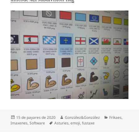
Espublizáu
Autor
Categoríes
15 de payares de 2020
González&González
Frikaes
,
en
Etiquetes
Imaxenes
,
Software
Asturies
,
emoji
,
fustaxe