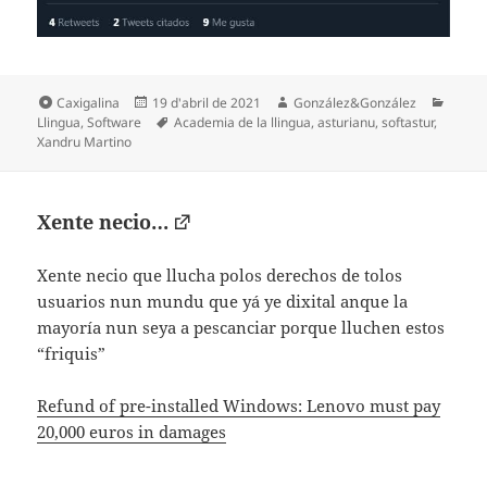
Formatu
Espublizáu
Autor
Categ
Caxigalina
19 d'abril de 2021
González&González
en
Etiquetes
Llingua
,
Software
Academia de la llingua
,
asturianu
,
softastur
,
Xandru Martino
Xente necio…
Xente necio que llucha polos derechos de tolos
usuarios nun mundu que yá ye dixital anque la
mayoría nun seya a pescanciar porque lluchen estos
“friquis”
Refund of pre-installed Windows: Lenovo must pay
20,000 euros in damages